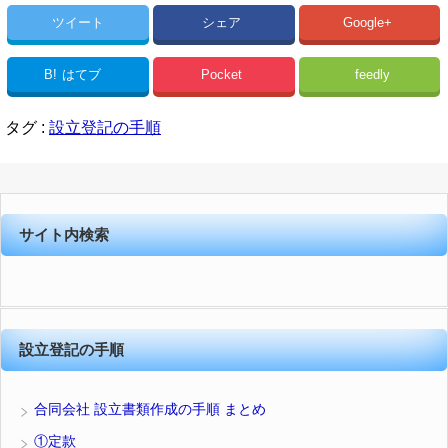
ツイート
シェア
Google+
B!
はてブ
Pocket
feedly
タグ :
設立登記の手順
サイト内検索
設立登記の手順
合同会社 設立書類作成の手順 まとめ
①定款