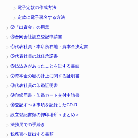
電子定款の作成方法
定款に電子署名する方法
②「出資金」の用意
③合同会社設立登記申請書
④代表社員・本店所在地・資本金決定書
⑤代表社員の就任承諾書
⑥払込みがあったことを証する書面
⑦資本金の額の計上に関する証明書
⑧代表社員の印鑑証明書
⑨印鑑届書・印鑑カード交付申請書
⑩登記すべき事項を記録したCD-R
設立登記書類の押印場所＜まとめ＞
法務局での手続き
税務署へ提出する書類