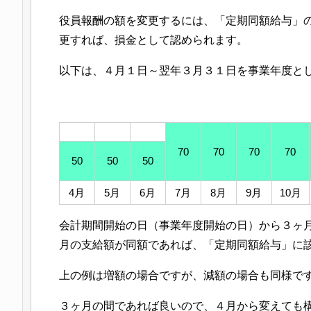
役員報酬の額を変更するには、「定期同額給与」
更すれば、損金として認められます。
以下は、４月１日～翌年３月３１日を事業年度と
70
70
70
70
50
50
50
4月
5月
6月
7月
8月
9月
10月
会計期間開始の日（事業年度開始の日）から３ヶ
月の支給額が同額であれば、「定期同額給与」に
上の例は増額の場合ですが、減額の場合も同様で
３ヶ月の間であれば良いので、４月から変えても