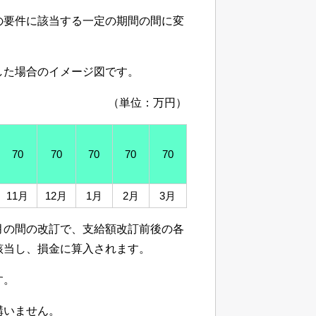
の要件に該当する一定の期間の間に変
した場合のイメージ図です。
（単位：万円）
70
70
70
70
70
11月
12月
1月
2月
3月
月の間の改訂で、支給額改訂前後の各
該当し、損金に算入されます。
す。
構いません。