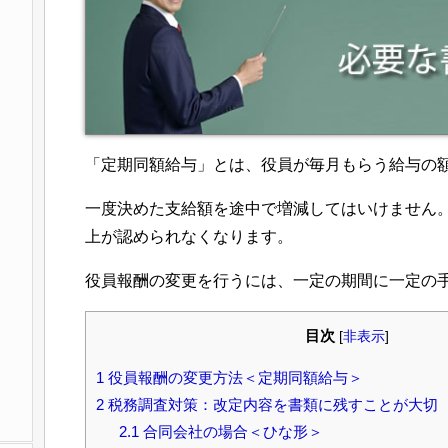
「定期同額給与」とは、役員が毎月もらう給与の
一度決めた支給額を途中で増減してはいけません
上が認められなくなります。
役員報酬の変更を行うには、一定の期間に一定の
目次
[
非表示
]
1
役員報酬の変更方法＜定期同額給与＞
2
税務調査対策：改定内容を書類に残すことが大切
2.1
合同会社の場合＜ひな形＞