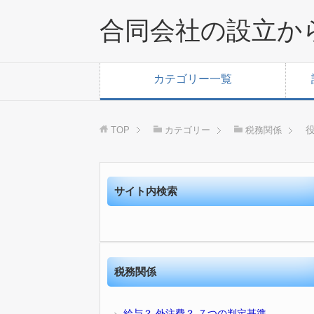
合同会社の設立か
カテゴリー一覧
TOP
カテゴリー
税務関係
サイト内検索
税務関係
給与？ 外注費？ ７つの判定基準