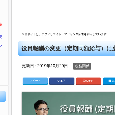
書
※当サイトは、アフィリエイト・アドセンス広告を利用しています
続
っ
役員報酬の変更（定期同額給与）に
更新日 :
2019年10月29日
税務関係
ツイート
シェア
Google+
B!
は