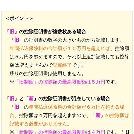
＜ポイント＞
「
旧
」の控除証明書が複数枚ある場合
「
旧
」の証明書の数字の大きいものから記載します。
年間払込保険料の合計額が１０万円を超えれば
、控除額
は５万円を超えますので、それ以上追加記載しても控除
額は増えませんので
記載終了
です。
残りの控除証明書は使用しません。
※
「旧制度」の控除額の最高限度額は５万円
です。
「
旧
」と「
新
」の控除証明書が混在している場合
「
旧
」の
年間払込保険料の合計額が６万円を超える場
合
、控除額は４万円を超えますので、「
新
」
の控除額は
記載する必要がありません
。
※
「新制度」の控除額の最高限度額は４万円
です。「旧