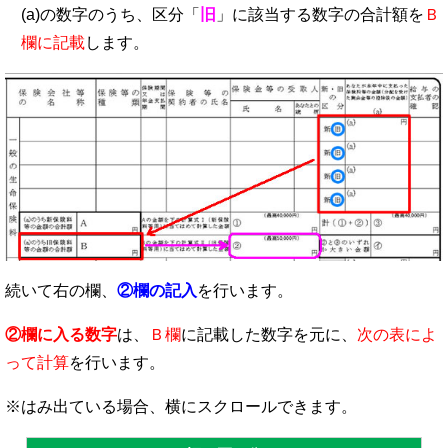
(a)の数字のうち、区分「
旧
」に該当する数字の合計額を
Ｂ
欄に記載
します。
続いて右の欄、
②欄の記入
を行います。
②欄に入る数字
は、
Ｂ欄
に記載した数字を元に、
次の表によ
って計算
を行います。