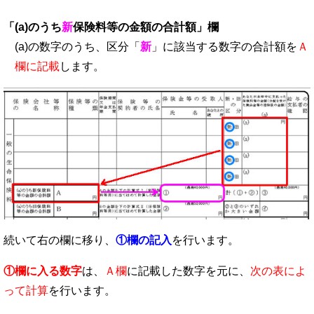
「(a)のうち
新
保険料等の金額の合計額」欄
(a)の数字のうち、区分「
新
」に該当する数字の合計額を
Ａ
欄に記載
します。
続いて右の欄に移り、
①欄の記入
を行います。
①欄に入る数字
は、
Ａ欄
に記載した数字を元に、
次の表によ
って計算
を行います。