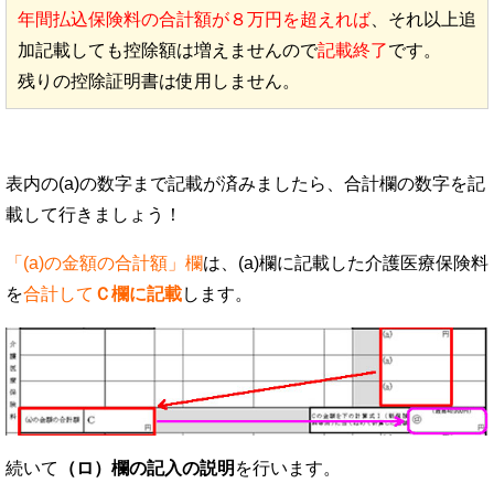
年間払込保険料の合計額が８万円を超えれば
、それ以上追
加記載しても控除額は増えませんので
記載終了
です。
残りの控除証明書は使用しません。
表内の(a)の数字まで記載が済みましたら、合計欄の数字を記
載して行きましょう！
「(a)の金額の合計額」欄
は、(a)欄に記載した介護医療保険料
を
合計して
Ｃ欄に記載
します。
続いて
（ロ）欄の記入の説明
を行います。