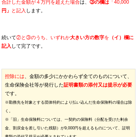
合計した金額が４万円を超えた場合
は、
③の欄は
「40,000
円」
と記入
します。
続いて
②と③のうち、いずれか
大きい方の数字
を
（イ）欄に
記入
して完了です。
控除には
、金額の多少にかかわらず全てのものについて、
生命保険会社等が発行した
証明書類の添付又は提示が必要
です。
※勤務先を対象とする団体特約により払い込んだ生命保険料の場合は除
く。
※「旧」生命保険料については、一契約の保険料（分配を受けた剰余
金、割戻金を差し引いた残額）が9,000円を超えるものについて、証明
書類の添付又提示が必要とされています。