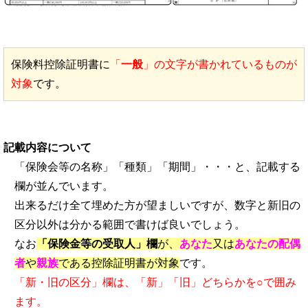
保険料控除証明書に
「
一般
」の文字が書かれているものが
対象
です。
記載内容について
「保険会等の名称」「種類」「期間」・・・と、記載する
欄が並んでいます。
出来るだけ全て埋めた方が望ましいですが、数字と新旧の
区分以外は分かる範囲で書けば良いでしょう。
なお
「保険金等の受取人」欄
が、
あなた
又は
あなたの配偶
者
や
親族
である控除証明書が対象
です。
「新・旧の区分」欄は、「新」「旧」どちらかを○で囲み
ます。