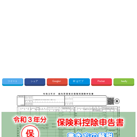
ツイート
シェア
Google+
B!
はてブ
Pocket
feedly