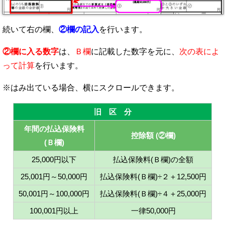
続いて右の欄、
②欄の記入
を行います。
②欄に入る数字
は、
Ｂ欄
に記載した数字を元に、
次の表によ
って計算
を行います。
旧 区 分
年間の払込保険料
控除額 (②欄)
(Ｂ欄)
25,000円以下
払込保険料(Ｂ欄)の全額
25,001円～50,000円
払込保険料(Ｂ欄)÷２＋12,500円
50,001円～100,000円
払込保険料(Ｂ欄)÷４＋25,000円
100,001円以上
一律50,000円