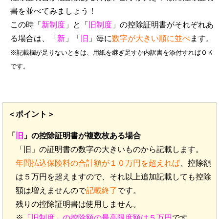
書を並べてみましょう！
この時「
新制度
」と「
旧制度
」の控除証明書がそれぞれあ
る場合は、「
新
」「
旧
」毎に
数字が大きい順に並べ
ます。
※記載欄が足りないときは、用紙を継ぎ足すか内訳書を添付すればＯＫ
です。
＜ポイント＞
「
旧
」の控除証明書が複数枚ある場合
「旧」の証明書の数字の大きいものから記載します。
年間払込保険料の合計額が１０万円を超えれば
、控除額
は５万円を超えますので、それ以上追加記載しても控除
額は増えませんので
記載終了
です。
残りの控除証明書は使用しません。
※
「旧制度」の控除額の最高限度額は５万円
です。