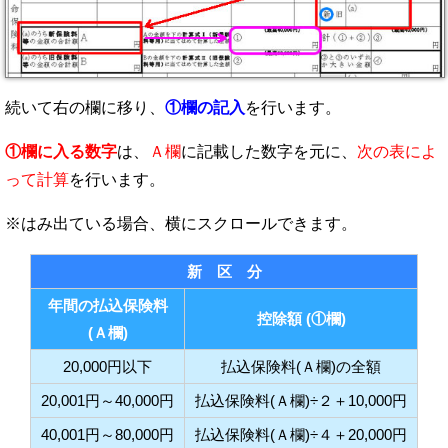
続いて右の欄に移り、
①欄の記入
を行います。
①欄に入る数字
は、
Ａ欄
に記載した数字を元に、
次の表によ
って計算
を行います。
新 区 分
年間の払込保険料
控除額 (①欄)
(Ａ欄)
20,000円以下
払込保険料(Ａ欄)の全額
20,001円～40,000円
払込保険料(Ａ欄)÷２＋10,000円
40,001円～80,000円
払込保険料(Ａ欄)÷４＋20,000円