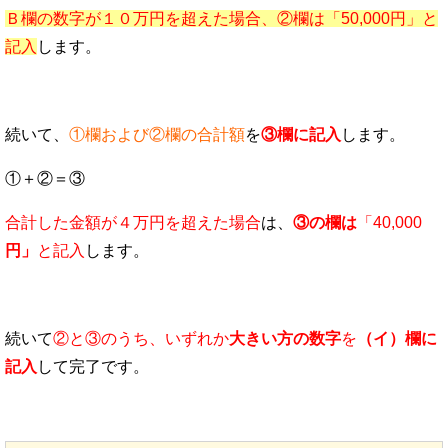
Ｂ欄の数字が１０万円を超えた場合、②欄は「50,000円」と
記入
します。
続いて、
①欄および②欄の合計額
を
③欄に記入
します。
①＋②＝③
合計した金額が４万円を超えた場合
は、
③の欄は
「40,000
円」
と記入
します。
続いて
②と③のうち、いずれか
大きい方の数字
を
（イ）欄に
記入
して完了です。