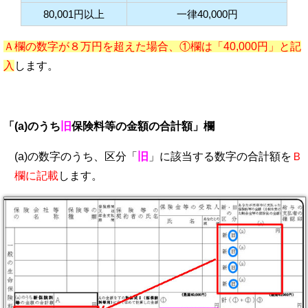
80,001円以上
一律40,000円
Ａ欄の数字が８万円を超えた場合、①欄は「40,000円」と記
入
します。
「(a)のうち
旧
保険料等の金額の合計額」欄
(a)の数字のうち、区分「
旧
」に該当する数字の合計額を
Ｂ
欄に記載
します。