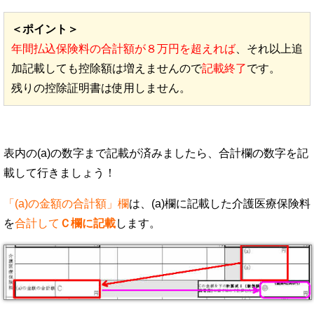
＜ポイント＞
年間払込保険料の合計額が８万円を超えれば
、それ以上追
加記載しても控除額は増えませんので
記載終了
です。
残りの控除証明書は使用しません。
表内の(a)の数字まで記載が済みましたら、合計欄の数字を記
載して行きましょう！
「(a)の金額の合計額」欄
は、(a)欄に記載した介護医療保険料
を
合計して
Ｃ欄に記載
します。