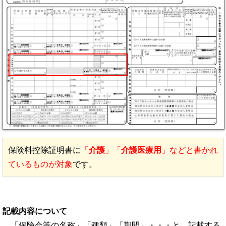
保険料控除証明書に
「
介護
」「
介護医療用
」などと書かれ
ているものが対象
です。
記載内容について
「保険会等の名称」「種類」「期間」・・・と、記載する