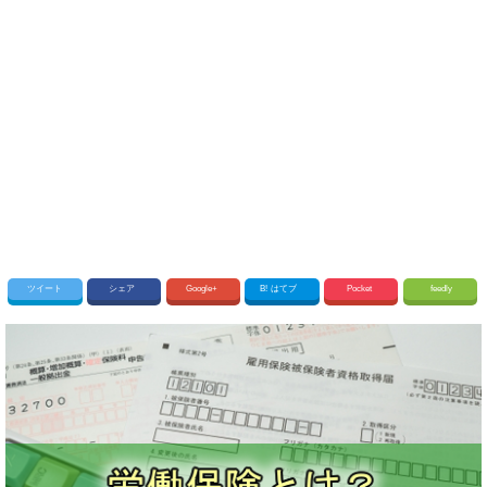
ツイート
シェア
Google+
B!
はてブ
Pocket
feedly