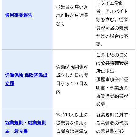
トタイム労働
従業員を雇い入
者、アルバイト
適用事業報告
れた時から遅滞
等を含む。従業
なく
員が同居の親族
だけの場合は不
要。
この用紙の控え
は
公共職業安定
労働保険関係が
所
に提出。
労働保険 保険関係成
成立した日の翌
履歴事項全部証
立届
日から１０日以
明書・事業所の
内
賃貸借契約書が
必要。
常時10人以上の
就業規則に対す
就業規則
・
就業規則
従業員を使用す
る労働者の代表
届
・
意見書
る場合は遅滞な
の意見書が必