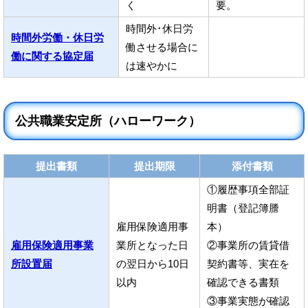
く
要。
時間外･休日労
時間外労働・休日労
働させる場合に
働に関する協定届
は速やかに
公共職業安定所（ハローワーク）
提出書類
提出期限
添付書類
①履歴事項全部証
明書（登記簿謄
雇用保険適用事
本）
雇用保険適用事業
業所となった日
②事業所の賃貸借
所設置届
の翌日から10日
契約書等、実在を
以内
確認できる書類
③事業実態が確認