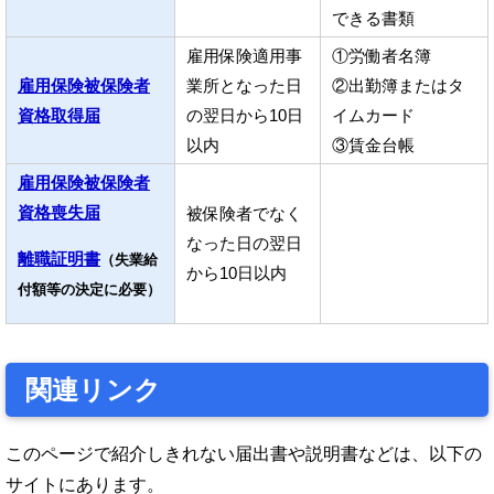
できる書類
雇用保険適用事
①労働者名簿
雇用保険被保険者
業所となった日
②出勤簿またはタ
資格取得届
の翌日から10日
イムカード
以内
③賃金台帳
雇用保険被保険者
資格喪失届
被保険者でなく
なった日の翌日
離職証明書
（失業給
から10日以内
付額等の決定に必要）
関連リンク
このページで紹介しきれない届出書や説明書などは、以下の
サイトにあります。