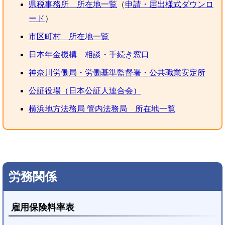
県税事務所 所在地一覧
（
申請・届出様式ダウンロ
ード
）
市区町村 所在地一覧
日本年金機構 相談・手続き窓口
神奈川労働局・労働基準監督署・公共職業安定所
公証役場（日本公証人連合会）
横浜地方法務局 管内法務局 所在地一覧
労務関係
雇用保険料率表