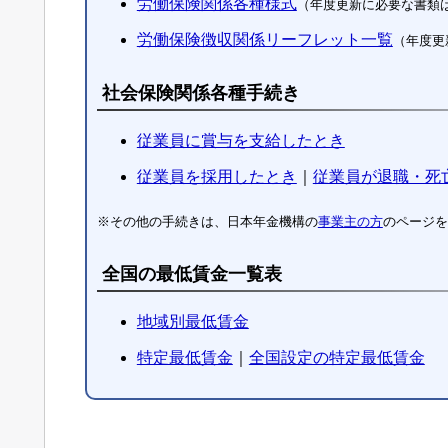
労働保険関係各種様式
（年度更新に必要な書類
労働保険徴収関係リーフレット一覧
（年度更
社会保険関係各種手続き
従業員に賞与を支給したとき
従業員を採用したとき
｜
従業員が退職・死
※その他の手続きは、日本年金機構の
事業主の方
のページを
全国の最低賃金一覧表
地域別最低賃金
特定最低賃金
｜
全国設定の特定最低賃金