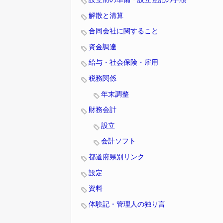
解散と清算
合同会社に関すること
資金調達
給与・社会保険・雇用
税務関係
年末調整
財務会計
設立
会計ソフト
都道府県別リンク
設定
資料
体験記・管理人の独り言