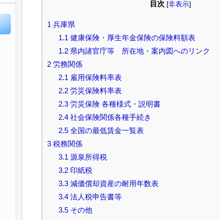
目次
[
非表示
]
1
兵庫県
1.1
健康保険・厚生年金保険の保険料額表
1.2
県内諸官庁等 所在地・案内図へのリンク
2
労務関係
2.1
雇用保険料率表
2.2
労災保険料率表
2.3
労災保険 各種様式・説明書
2.4
社会保険関係各種手続き
2.5
全国の最低賃金一覧表
3
税務関係
3.1
源泉所得税
3.2
印紙税
3.3
減価償却資産の耐用年数表
3.4
法人税申告書等
3.5
その他