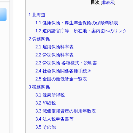
目次
[
非表示
]
1
北海道
1.1
健康保険・厚生年金保険の保険料額表
1.2
道内諸官庁等 所在地・案内図へのリンク
2
労務関係
2.1
雇用保険料率表
2.2
労災保険料率表
2.3
労災保険 各種様式・説明書
2.4
社会保険関係各種手続き
2.5
全国の最低賃金一覧表
3
税務関係
3.1
源泉所得税
3.2
印紙税
3.3
減価償却資産の耐用年数表
3.4
法人税申告書等
3.5
その他