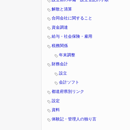
解散と清算
合同会社に関すること
資金調達
給与・社会保険・雇用
税務関係
年末調整
財務会計
設立
会計ソフト
都道府県別リンク
設定
資料
体験記・管理人の独り言