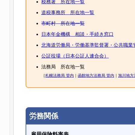
税務署 所在地一覧
道税事務所 所在地一覧
市町村 所在地一覧
日本年金機構 相談・手続き窓口
北海道労働局・労働基準監督署・公共職業
公証役場（日本公証人連合会）
法務局 所在地一覧
［
札幌法務局 管内
｜
函館地方法務局 管内
｜
旭川地方
労務関係
雇用保険料率表