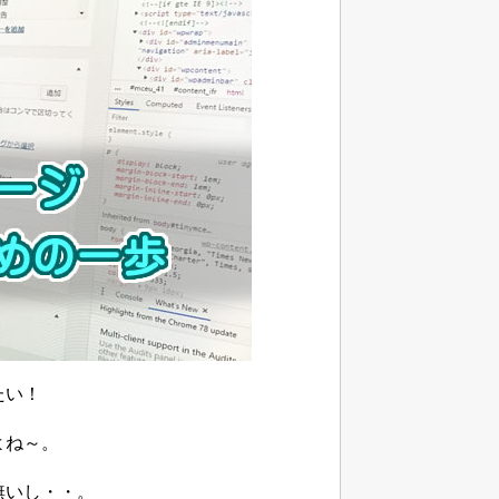
たい！
よね～。
無いし・・。